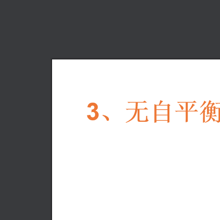
按
命
令
和
分
号，
即
可
将
演
示
文
稿
更
改
到
更
易
使
用
的
视
图。