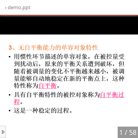
›
demo.ppt
1 / 58